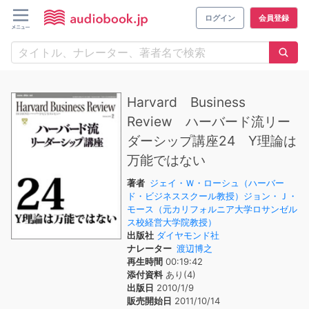
ログイン
会員登録
Harvard Business
Review ハーバード流リー
ダーシップ講座24 Y理論は
万能ではない
著者
ジェイ・Ｗ・ローシュ（ハーバー
ド・ビジネススクール教授）ジョン・Ｊ・
モース（元カリフォルニア大学ロサンゼル
ス校経営大学院教授）
出版社
ダイヤモンド社
ナレーター
渡辺博之
再生時間
00:19:42
添付資料
あり(4)
出版日
2010/1/9
販売開始日
2011/10/14