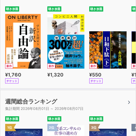
聴き放題
聴き放題
聴き放題
聴
新作
新作
新作
新
¥1,760
¥1,320
¥550
¥
チケット
チケット
チ
週間総合ランキング
集計期間 2026年08月01日 ～ 2026年08月07日
聴き放題
聴き放題
聴き放題
1位
2位
3位