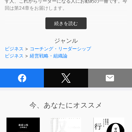
す人、これからリーダーになる人にお勧めの一冊です。今
回は第24章をお届けします。
ハーバード・ビジネススクールにおける、リーダーシップ
に関する研究をまとめた論稿36本を収録した本オーディ
ジャンル
オブック。
ビジネス
>
コーチング・リーダーシップ
ビジネス
>
経営戦略・組織論
部下のモチベーション維持に関するものからリーダー自身
の心の持ちよう・倫理観まで、リーダーシップに関する幅
広い識見を身につけることが出来るでしょう。
様々な個人の集合体である企業において、リーダーに要求
されるスキルは決してビジネスに関するものだけではあり
ません。
今、あなたにオススメ
ハーバード・ビジネススクールが必要と考える、リーダー
が身につけるべき基本的価値観を網羅した本オーディオブ
ックは、新任マネジャー・ミドルマネジャーに関わらず、
部下を持つビジネスマンならば必聴と言えます。