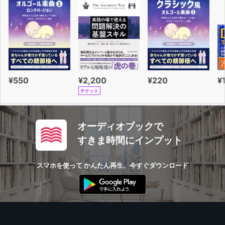
¥550
¥2,200
¥220
¥
チケット
オーディオブックで
すきま時間にインプット
スマホを使って かんたん再生、今すぐダウンロード