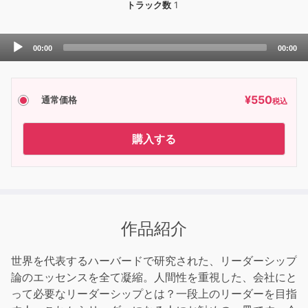
トラック数
1
Audio
00:00
00:00
Player
¥
550
通常価格
税込
購入する
作品紹介
世界を代表するハーバードで研究された、リーダーシップ
論のエッセンスを全て凝縮。人間性を重視した、会社にと
って必要なリーダーシップとは？一段上のリーダーを目指