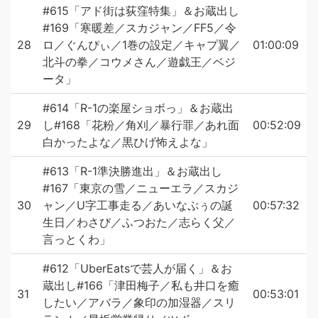
#615「アド街は荻窪特集」＆お蔵出し
#169「寒暖差／スカジャン／FF5／令
28
ロ／ぐんぴぃ／1巻の設定／キャプ翼／
01:00:09
北斗の拳／コウメさん／遊戯王／ベジ
ータ」
#614「R-1の楽屋ショボっ」＆お蔵出
29
し#168「花粉／角刈／暴行罪／あれ面
00:52:09
白かったよな／黒ひげ怖えよな」
#613「R-1準決勝進出」＆お蔵出し
#167「東京の雪／ニューエラ／スカジ
30
ャン／U字工事走る／あいなぷぅの誕
00:57:32
生日／わさび／ふつおた／志らく父／
言っとくわ」
#612「UberEatsで芸人が届く」＆お
蔵出し#166「津田梅子／私も井口を癒
31
00:53:01
したい／アバラ／象印の加湿器／スリ