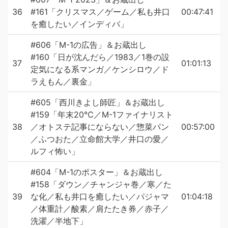
36
#161「クリスマス／ゲーム／私も井口
00:47:41
を癒したい／インディバ」
#606「M-1の広告」＆お蔵出し
#160「日が沈んだら／1983／1巻の設
37
01:01:13
定気になる系マンガ／ケンシロウ／ド
ラえもん／裏金」
#605「西川きよし師匠」＆お蔵出し
#159「年末20℃／M-1ファイナリスト
38
／オトステ記事にならない／惣菜パン
00:57:00
／ふつおた／立命館大学／井口の愛／
ルフィ怖い」
#604「M-1のポスター」＆お蔵出し
#158「ダウン／チャンジャ巻／寒／た
39
な化／私も井口を癒したい／パジャマ
01:04:18
／体重計／酸素／肩たたき券／赤子／
洗濯／半地下」