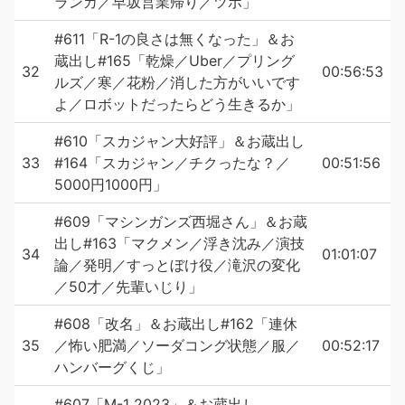
ランカ／早坂営業帰り／ツボ」
#611「R-1の良さは無くなった」＆お
蔵出し#165「乾燥／Uber／プリング
32
00:56:53
ルズ／寒／花粉／消した方がいいです
よ／ロボットだったらどう生きるか」
#610「スカジャン大好評」＆お蔵出し
33
#164「スカジャン／チクったな？／
00:51:56
5000円1000円」
#609「マシンガンズ西堀さん」＆お蔵
出し#163「マクメン／浮き沈み／演技
34
01:01:07
論／発明／すっとぼけ役／滝沢の変化
／50才／先輩いじり」
#608「改名」＆お蔵出し#162「連休
35
／怖い肥満／ソーダコング状態／服／
00:52:17
ハンバーグくじ」
#607「M-1 2023」＆お蔵出し