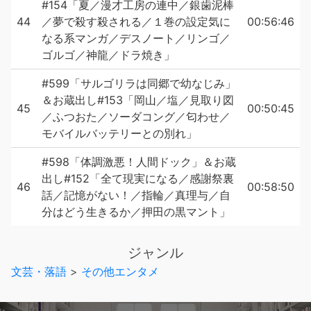
#154「夏／漫才工房の連中／銀歯泥棒
44
／夢で殺す殺される／１巻の設定気に
00:56:46
なる系マンガ／デスノート／リンゴ／
ゴルゴ／神龍／ドラ焼き」
#599「サルゴリラは同郷で幼なじみ」
＆お蔵出し#153「岡山／塩／見取り図
45
00:50:45
／ふつおた／ソーダコング／匂わせ／
モバイルバッテリーとの別れ」
#598「体調激悪！人間ドック」＆お蔵
出し#152「全て現実になる／感謝祭裏
46
00:58:50
話／記憶がない！／指輪／真理与／自
分はどう生きるか／押田の黒マント」
ジャンル
文芸・落語
>
その他エンタメ