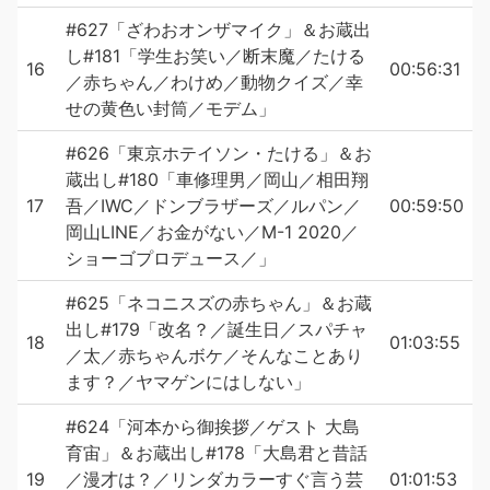
#627「ざわおオンザマイク」＆お蔵出
し#181「学生お笑い／断末魔／たける
16
00:56:31
／赤ちゃん／わけめ／動物クイズ／幸
せの黄色い封筒／モデム」
#626「東京ホテイソン・たける」＆お
蔵出し#180「車修理男／岡山／相田翔
17
吾／IWC／ドンブラザーズ／ルパン／
00:59:50
岡山LINE／お金がない／M-1 2020／
ショーゴプロデュース／」
#625「ネコニスズの赤ちゃん」＆お蔵
出し#179「改名？／誕生日／スパチャ
18
01:03:55
／太／赤ちゃんボケ／そんなことあり
ます？／ヤマゲンにはしない」
#624「河本から御挨拶／ゲスト 大島
育宙」＆お蔵出し#178「大島君と昔話
19
／漫才は？／リンダカラーすぐ言う芸
01:01:53