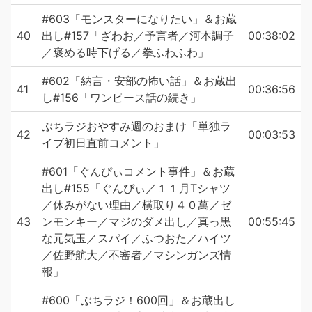
#603「モンスターになりたい」＆お蔵
40
出し#157「ざわお／予言者／河本調子
00:38:02
／褒める時下げる／拳ふわふわ」
#602「納言・安部の怖い話」＆お蔵出
41
00:36:56
し#156「ワンピース話の続き」
ぶちラジおやすみ週のおまけ「単独ラ
42
00:03:53
イブ初日直前コメント」
#601「ぐんぴぃコメント事件」＆お蔵
出し#155「ぐんぴぃ／１１月Tシャツ
／休みがない理由／横取り４０萬／ゼ
43
ンモンキー／マジのダメ出し／真っ黒
00:55:45
な元気玉／スパイ／ふつおた／ハイツ
／佐野航大／不審者／マシンガンズ情
報」
#600「ぶちラジ！600回」＆お蔵出し