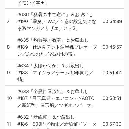
ドモンド本田」
#636「猛暑の中で逆に」＆お蔵出し
7
#190「暑臭／IWC／１巻の設定気にな
00:54:39
る系マンガ／サザエ／スト2」
#635「灼熱漫才教室」＆お蔵出し
8
#189「仕込みテント泊半裸プレオープ
00:45:57
ン／ふつおた／家庭用の雷」
#634「太陽か何か」＆お蔵出し
9
#188「マイクラ／ゲーム30年同じ／
00:51:47
蛸」
#633「全黒目屋形船」＆お蔵出し
10
#187「目玉真黒／エアコン／NAOTO
00:53:51
／新紙幣／屋形船／ツギオ／パーマ」
#632「新紙幣」＆お蔵出し
11
#186「500円／物価／新紙幣／ソーダ
00:57:39