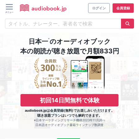
ログイン
会員登録
※
日本一
のオーディオブック
本の朗読が聴き放題で月額833円
初回14日間無料で体験
audiobook.jpは会員登録(無料)でお楽しみいただけます。
聴き放題プランはいつでも解約できます。
※日本マーケティングリサーチ機構2023年11月調べ
日本語オーディオブック書籍ラインナップ数調査