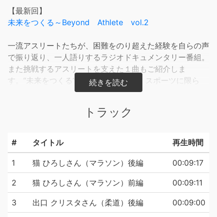
【最新回】
未来をつくる～Beyond Athlete vol.2
一流アスリートたちが、困難をのり超えた経験を自らの声
で振り返り、一人語りするラジオドキュメンタリー番組。
また挑戦するアスリートを支えた１曲もご紹介しま
す。“未来をつくる”アスリートの声は、スポーツに限ら
ず、ビジネスや人生におけるヒントをあなたに与えてくれ
るかもしれません。
トラック
制作：ABCラジオ
#
タイトル
再生時間
1
猫 ひろしさん（マラソン）後編
00:09:17
2
猫 ひろしさん（マラソン）前編
00:09:11
3
出口 クリスタさん（柔道）後編
00:09:00