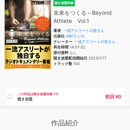
聴き放題対象
未来をつくる～Beyond
Athlete Vol.1
著者
一流アスリートの皆さん
出版社
ABCラジオ
ナレーター
一流アスリートの皆さん
再生時間
14:57:32
添付資料
なし
聴き放題配信開始日
2023/1/17
トラック数
100
この作品は聴き放題対象です
初回 ¥0
聴き放題
作品紹介