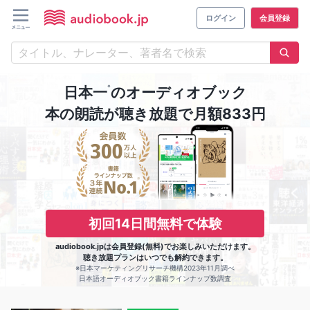
ログイン
会員登録
※
日本一
のオーディオブック
本の朗読が聴き放題で月額833円
初回14日間無料で体験
audiobook.jpは会員登録(無料)でお楽しみいただけます。
聴き放題プランはいつでも解約できます。
※日本マーケティングリサーチ機構2023年11月調べ
日本語オーディオブック書籍ラインナップ数調査