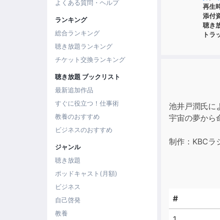
よくある質問・ヘルプ
再生
添付
ランキング
聴き
総合ランキング
トラ
聴き放題ランキング
チケット交換ランキング
聴き放題 ブックリスト
最新追加作品
すぐに役立つ！仕事術
池井戸潤氏に
教養のおすすめ
宇宙の夢から
ビジネスのおすすめ
制作：KBCラ
ジャンル
聴き放題
ポッドキャスト(月額)
ビジネス
#
自己啓発
教養
1