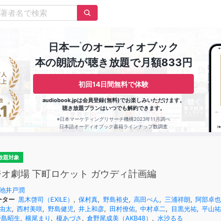
※
日本一
のオーディオブック
本の朗読が聴き放題で月額833円
初回14日間無料で体験
audiobook.jpは会員登録(無料)でお楽しみいただけます。
聴き放題プランはいつでも解約できます。
※日本マーケティングリサーチ機構2023年11月調べ
日本語オーディオブック書籍ラインナップ数調査
放題対象
ジオ劇場 下町ロケット ガウディ計画編
池井戸潤
ーター
黒木啓司（EXILE）
,
保村真
,
野島裕史
,
高田べん
,
三浦祥朗
,
阿部卓
由太
,
西村美咲
,
野島健児
,
井上和彦
,
田村僚佑
,
中村卓二
,
目黒光祐
,
平山
野島昭生
,
横尾まり
,
榎あづさ
,
倉野尾成美（AKB48）
,
水沙るる