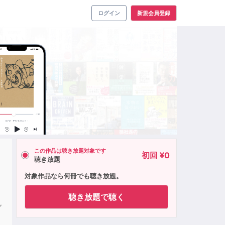
ログイン
新規会員登録
この作品は聴き放題対象です
初回 ¥0
聴き放題
対象作品なら何冊でも聴き放題。
聴き放題で聴く
也
,
祐