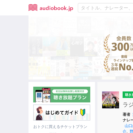
聴き
ラ
著者
ナレ
山口
おトクに買えるチケットプラン
介
,