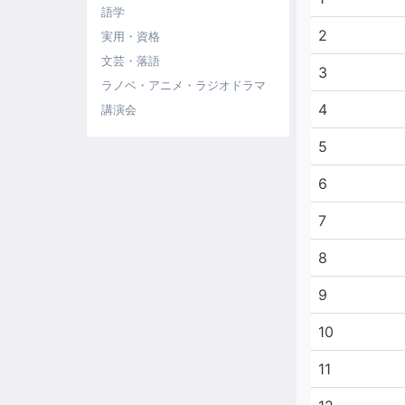
語学
2
実用・資格
文芸・落語
3
ラノベ・アニメ・ラジオドラマ
4
講演会
5
6
7
8
9
10
11