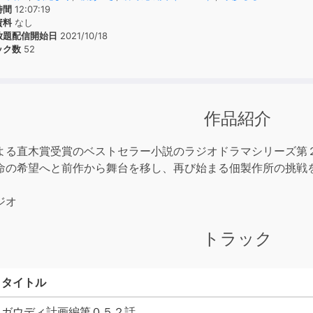
時間
12:07:19
資料
なし
放題配信開始日
2021/10/18
ック数
52
作品紹介
よる直木賞受賞のベストセラー小説のラジオドラマシリーズ第
命の希望へと前作から舞台を移し、再び始まる佃製作所の挑戦
ジオ
トラック
タイトル
ガウディ計画編第０５２話