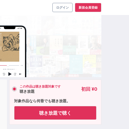
ログイン
新規会員登録
この作品は聴き放題対象です
初回 ¥0
聴き放題
対象作品なら何冊でも聴き放題。
聴き放題で聴く