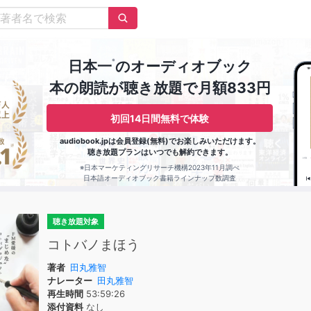
※
日本一
のオーディオブック
本の朗読が聴き放題で月額833円
初回14日間無料で体験
audiobook.jpは会員登録(無料)でお楽しみいただけます。
聴き放題プランはいつでも解約できます。
※日本マーケティングリサーチ機構2023年11月調べ
日本語オーディオブック書籍ラインナップ数調査
聴き放題対象
コトバノまほう
著者
田丸雅智
ナレーター
田丸雅智
再生時間
53:59:26
添付資料
なし