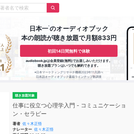
※
日本一
のオーディオブック
本の朗読が聴き放題で月額833円
初回14日間無料で体験
audiobook.jpは会員登録(無料)でお楽しみいただけます。
聴き放題プランはいつでも解約できます。
※日本マーケティングリサーチ機構2023年11月調べ
日本語オーディオブック書籍ラインナップ数調査
聴き放題対象
仕事に役立つ心理学入門 - コミュニケーショ
ン・セラピー
著者
佐々木正悟
ナレーター
佐々木正悟