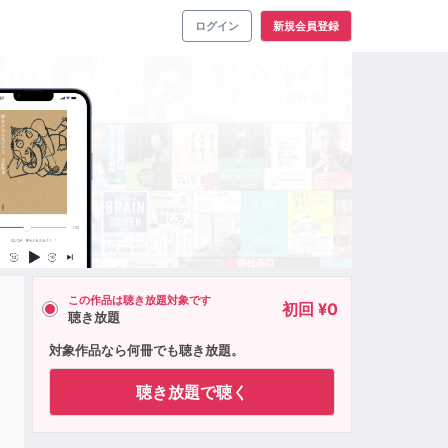
ログイン
新規会員登録
この作品は聴き放題対象です
初回 ¥0
聴き放題
対象作品なら何冊でも聴き放題。
聴き放題で聴く