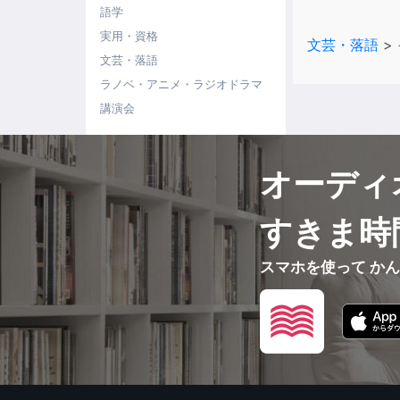
語学
実用・資格
文芸・落語
>
文芸・落語
ラノベ・アニメ・ラジオドラマ
講演会
オーディ
すきま時
スマホを使って か