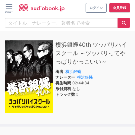
ログイン
会員登録
横浜銀蝿40th ツッパリハイ
スクール ～ツッパリってや
っぱりかっこいい～
著者
横浜銀蝿
ナレーター
横浜銀蝿
再生時間
02:44:34
添付資料
なし
トラック数
5