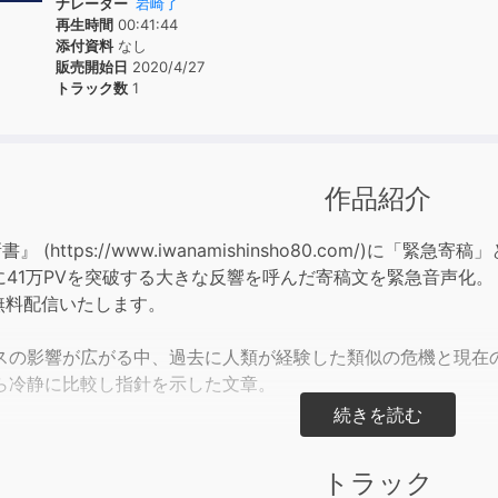
ナレーター
岩崎了
再生時間
00:41:44
添付資料
なし
販売開始日
2020/4/27
トラック数
1
作品紹介
 (https://www.iwanamishinsho80.com/)に「緊急
に41万PVを突破する大きな反響を呼んだ寄稿文を緊急音声化。
り無料配信いたします。
スの影響が広がる中、過去に人類が経験した類似の危機と現在
ら冷静に比較し指針を示した文章。
在の状況を歴史的にとらえ、パンデミックの状況下でいかに社
くかを考えるきっかけにしていただければと願っております。
トラック