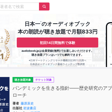
※
日本一
のオーディオブック
本の朗読が聴き放題で月額833円
初回14日間無料で体験
audiobook.jpは会員登録(無料)でお楽しみいただけます。
聴き放題プランはいつでも解約できます。
※日本マーケティングリサーチ機構2023年11月調べ
日本語オーディオブック書籍ラインナップ数調査
聴き放題対象
チケット対象
パンデミックを生きる指針——歴史研究のア
ローチ
著者
藤原辰史
出版社
岩波書店