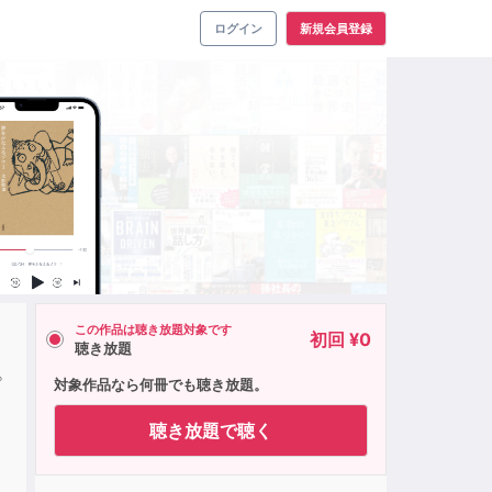
ログイン
新規会員登録
この作品は聴き放題対象です
初回 ¥0
聴き放題
プ
対象作品なら何冊でも聴き放題。
聴き放題で聴く