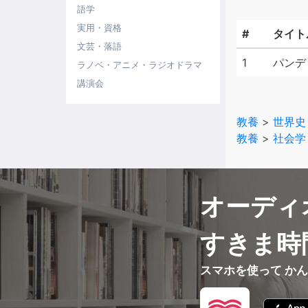
語学
実用・資格
#
タイト
文芸・落語
1
パンデ
ラノベ・アニメ・ラジオドラマ
講演会
教養
>
世界史
教養
>
社会学
オーディ
すきま時
スマホを使って か