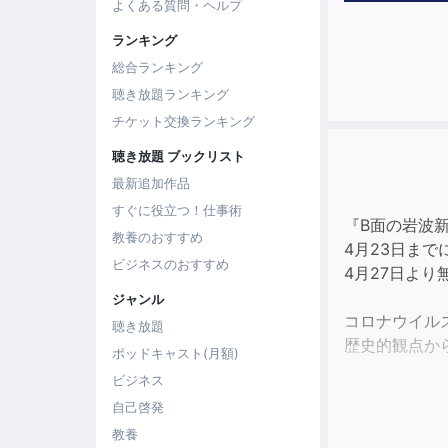
よくある質問・ヘルプ
ランキング
総合ランキング
聴き放題ランキング
チケット交換ランキング
聴き放題 ブックリスト
最新追加作品
すぐに役立つ！仕事術
『B面の岩波新書』
教養のおすすめ
4月23日まで
ビジネスのおすすめ
4月27日よ
ジャンル
コロナウイル
聴き放題
歴史的観点か
ポッドキャスト(月額)
ビジネス
多くの方に現
自己啓発
生き延びてい
教養