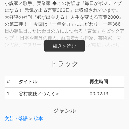
小説家／歌手、実業家 ◆このお話は『毎日がポジティブ
になる！ 元気が出る言葉366日』に収録されています。
大好評の社刊『必ず出会える！ 人生を変える言葉2000』
の第二弾！！ 今回は「一年全力」にこだわり、一年366
日の誕生日または命日の方にまつわる「言葉」をピックア
ップ！ 日本や海外の偉人、経営者から作家、芸術家、マ
ンガ家、アスリート、歌手、タレントなど幅広い人たち
の、心に響く言葉を紹介します。
トラック
#
タイトル
再生時間
1
谷村志穂／つんく♂
00:02:13
ジャンル
文芸・落語
>
絵本