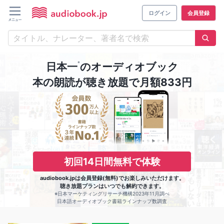
ログイン
会員登録
※
日本一
のオーディオブック
本の朗読が聴き放題で月額833円
初回14日間無料で体験
audiobook.jpは会員登録(無料)でお楽しみいただけます。
聴き放題プランはいつでも解約できます。
※日本マーケティングリサーチ機構2023年11月調べ
日本語オーディオブック書籍ラインナップ数調査