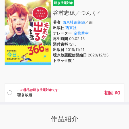
聴き放題対象
谷村志穂／つんく♂
著者
西東社編集部
／編
出版社
西東社
ナレーター
金柿秀幸
再生時間
00:02:13
添付資料
なし
出版日
2016/11/21
聴き放題配信開始日
2020/12/23
トラック数
1
この作品は聴き放題対象です
初回 ¥0
聴き放題
作品紹介