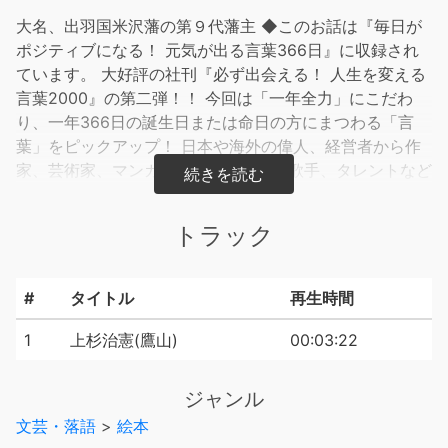
大名、出羽国米沢藩の第９代藩主 ◆このお話は『毎日が
ポジティブになる！ 元気が出る言葉366日』に収録され
ています。 大好評の社刊『必ず出会える！ 人生を変える
言葉2000』の第二弾！！ 今回は「一年全力」にこだわ
り、一年366日の誕生日または命日の方にまつわる「言
葉」をピックアップ！ 日本や海外の偉人、経営者から作
家、芸術家、マンガ家、アスリート、歌手、タレントなど
幅広い人たちの、心に響く言葉を紹介します。
トラック
#
タイトル
再生時間
1
上杉治憲(鷹山)
00:03:22
ジャンル
文芸・落語
>
絵本