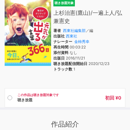
聴き放題対象
上杉治憲(鷹山)/一遍上人/弘
兼憲史
著者
西東社編集部
／編
出版社
西東社
ナレーター
金柿秀幸
再生時間
00:03:22
添付資料
なし
出版日
2016/11/21
聴き放題配信開始日
2020/12/23
トラック数
1
この作品は聴き放題対象です
初回 ¥0
聴き放題
作品紹介