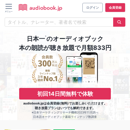
ログイン
会員登録
※
日本一
のオーディオブック
本の朗読が聴き放題で月額833円
初回14日間無料で体験
audiobook.jpは会員登録(無料)でお楽しみいただけます。
聴き放題プランはいつでも解約できます。
※日本マーケティングリサーチ機構2023年11月調べ
日本語オーディオブック書籍ラインナップ数調査