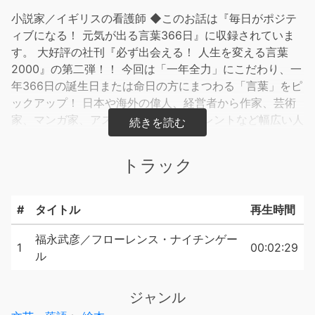
小説家／イギリスの看護師 ◆このお話は『毎日がポジテ
ィブになる！ 元気が出る言葉366日』に収録されていま
す。 大好評の社刊『必ず出会える！ 人生を変える言葉
2000』の第二弾！！ 今回は「一年全力」にこだわり、一
年366日の誕生日または命日の方にまつわる「言葉」をピ
ックアップ！ 日本や海外の偉人、経営者から作家、芸術
家、マンガ家、アスリート、歌手、タレントなど幅広い人
たちの、心に響く言葉を紹介します。
トラック
#
タイトル
再生時間
福永武彦／フローレンス・ナイチンゲー
1
00:02:29
ル
ジャンル