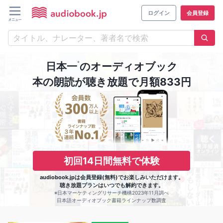
ログイン
会員登録
※
日本一
のオーディオブック
本の朗読が聴き放題で月額833円
初回14日間無料で体験
audiobook.jpは会員登録(無料)でお楽しみいただけます。
聴き放題プランはいつでも解約できます。
※日本マーケティングリサーチ機構2023年11月調べ
日本語オーディオブック書籍ラインナップ数調査