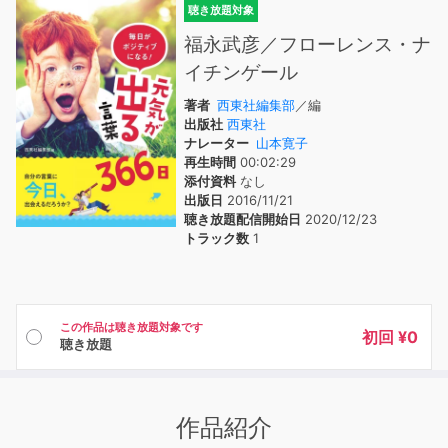
聴き放題対象
福永武彦／フローレンス・ナ
イチンゲール
著者
西東社編集部
／編
出版社
西東社
ナレーター
山本寛子
再生時間
00:02:29
添付資料
なし
出版日
2016/11/21
聴き放題配信開始日
2020/12/23
トラック数
1
この作品は聴き放題対象です
初回 ¥0
聴き放題
作品紹介