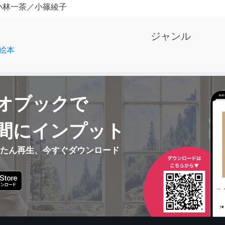
小林一茶／小篠綾子
ジャンル
絵本
オブックで
間にインプット
んたん再生、今すぐダウンロード