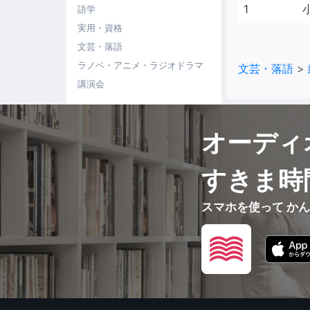
1
語学
実用・資格
文芸・落語
ラノベ・アニメ・ラジオドラマ
文芸・落語
>
講演会
オーディ
すきま時
スマホを使って か