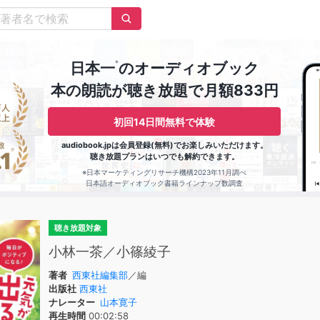
※
日本一
のオーディオブック
本の朗読が聴き放題で月額833円
初回14日間無料で体験
audiobook.jpは会員登録(無料)でお楽しみいただけます。
聴き放題プランはいつでも解約できます。
※日本マーケティングリサーチ機構2023年11月調べ
日本語オーディオブック書籍ラインナップ数調査
聴き放題対象
小林一茶／小篠綾子
著者
西東社編集部
／編
出版社
西東社
ナレーター
山本寛子
再生時間
00:02:58