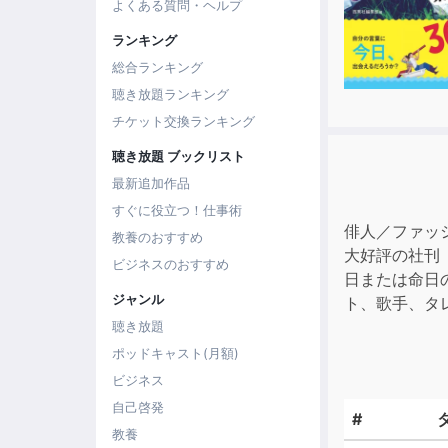
よくある質問・ヘルプ
ランキング
総合ランキング
聴き放題ランキング
チケット交換ランキング
聴き放題 ブックリスト
最新追加作品
すぐに役立つ！仕事術
俳人／ファッ
教養のおすすめ
大好評の社刊
ビジネスのおすすめ
日または命日
ジャンル
ト、歌手、タ
聴き放題
ポッドキャスト(月額)
ビジネス
自己啓発
#
教養