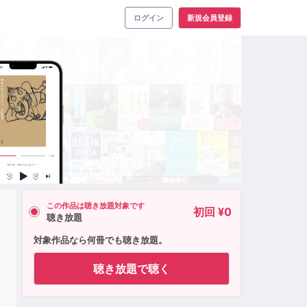
ログイン
新規会員登録
この作品は聴き放題対象です
初回 ¥0
聴き放題
対象作品なら何冊でも聴き放題。
聴き放題で聴く