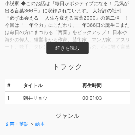
小説家 ◆このお話は『毎日がポジティブになる！ 元気が
出る言葉366日』に収録されています。 大好評の社刊
『必ず出会える！ 人生を変える言葉2000』の第二弾！！
今回は「一年全力」にこだわり、一年366日の誕生日また
は命日の方にまつわる「言葉」をピックアップ！ 日本や
海外の偉人、経営者から作家、芸術家、マンガ家、アスリ
ート、歌手、タレントなど幅広い人たちの、心に響く言葉
を紹介します。
トラック
#
タイトル
再生時間
1
朝井リョウ
00:01:03
ジャンル
文芸・落語
>
絵本