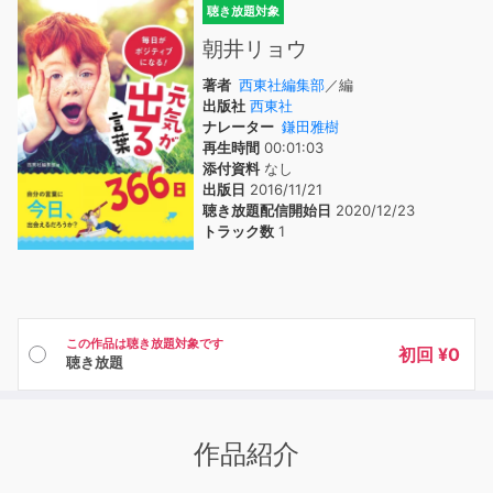
聴き放題対象
朝井リョウ
著者
西東社編集部
／編
出版社
西東社
ナレーター
鎌田雅樹
再生時間
00:01:03
添付資料
なし
出版日
2016/11/21
聴き放題配信開始日
2020/12/23
トラック数
1
この作品は聴き放題対象です
初回 ¥0
聴き放題
作品紹介