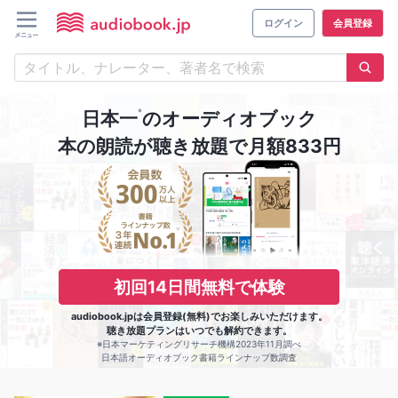
ログイン
会員登録
※
日本一
のオーディオブック
本の朗読が聴き放題で月額833円
初回14日間無料で体験
audiobook.jpは会員登録(無料)でお楽しみいただけます。
聴き放題プランはいつでも解約できます。
※日本マーケティングリサーチ機構2023年11月調べ
日本語オーディオブック書籍ラインナップ数調査