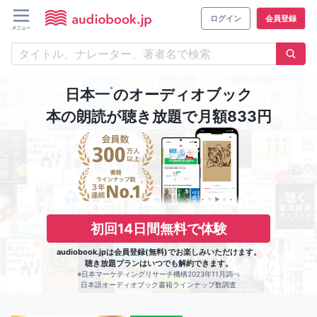
ログイン
会員登録
※
日本一
のオーディオブック
本の朗読が聴き放題で月額833円
初回14日間無料で体験
audiobook.jpは会員登録(無料)でお楽しみいただけます。
聴き放題プランはいつでも解約できます。
※日本マーケティングリサーチ機構2023年11月調べ
日本語オーディオブック書籍ラインナップ数調査