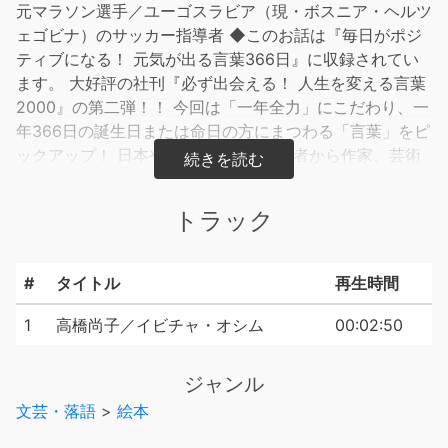
元マラソン選手／ユーゴスラビア（現・ボスニア・ヘルツ
ェゴビナ）のサッカー指導者 ◆このお話は『毎日がポジ
ティブになる！ 元気が出る言葉366日』に収録されてい
ます。 大好評の社刊『必ず出会える！ 人生を変える言葉
2000』の第二弾！！ 今回は「一年全力」にこだわり、一
年366日の誕生日または命日の方にまつわる「言葉」をピ
ックアップ！ 日本や海外の偉人、経営者から作家、芸術
家、マンガ家、アスリート、歌手、タレントなど幅広い人
たちの、心に響く言葉を紹介します。
トラック
#
タイトル
再生時間
1
高橋尚子／イビチャ・オシム
00:02:50
ジャンル
文芸・落語
>
絵本