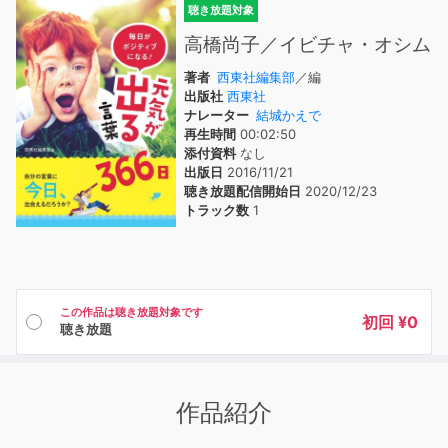
聴き放題対象
高橋尚子／イビチャ・オシム
著者
西東社編集部
／編
出版社
西東社
ナレーター
結城かえで
再生時間
00:02:50
添付資料
なし
出版日
2016/11/21
聴き放題配信開始日
2020/12/23
トラック数
1
この作品は聴き放題対象です
初回 ¥0
聴き放題
作品紹介