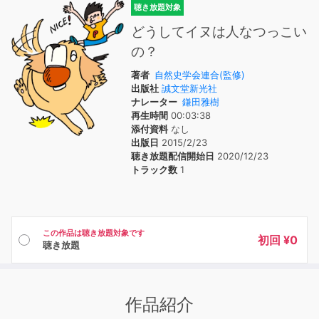
聴き放題対象
どうしてイヌは人なつっこい
の？
著者
自然史学会連合(監修)
出版社
誠文堂新光社
ナレーター
鎌田雅樹
再生時間
00:03:38
添付資料
なし
出版日
2015/2/23
聴き放題配信開始日
2020/12/23
トラック数
1
この作品は聴き放題対象です
初回 ¥0
聴き放題
作品紹介