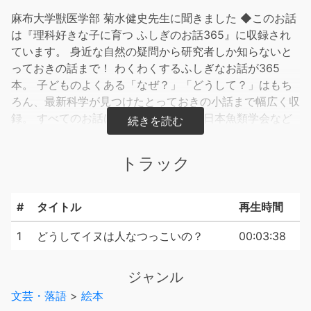
麻布大学獣医学部 菊水健史先生に聞きました ◆このお話
は『理科好きな子に育つ ふしぎのお話365』に収録され
ています。 身近な自然の疑問から研究者しか知らないと
っておきの話まで！ わくわくするふしぎなお話が365
本。 子どものよくある「なぜ？」「どうして？」はもち
ろん、最新科学が見つけたとっておきの小話まで幅広く収
録。 すべてのお話は、日本動物学会や日本魚類学会など
39の学会が所属する「自然史学会連合」の研究者による
もの。 わかりやすいだけでなく、正しい知識も身につき
トラック
ます。
#
タイトル
再生時間
1
どうしてイヌは人なつっこいの？
00:03:38
ジャンル
文芸・落語
>
絵本