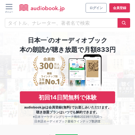
ログイン
会員登録
※
日本一
のオーディオブック
本の朗読が聴き放題で月額833円
初回14日間無料で体験
audiobook.jpは会員登録(無料)でお楽しみいただけます。
聴き放題プランはいつでも解約できます。
※日本マーケティングリサーチ機構2023年11月調べ
日本語オーディオブック書籍ラインナップ数調査