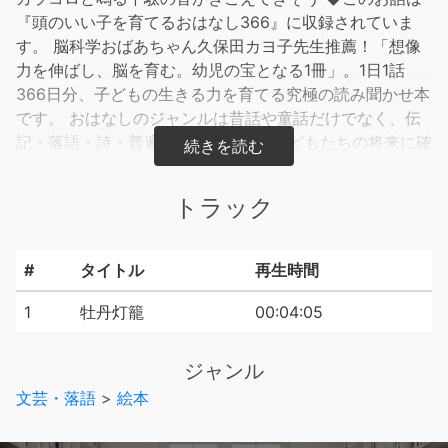
『頭のいい子を育てるおはなし366』に収録されていま
す。 脳科学おばあちゃん久保田カヨ子先生推薦！「想像
力を伸ばし、脳を育む。幼児の宝となる1冊」。1日1話
366日分、子どもの生きる力を育てる究極の読み聞かせ本
です。 おはなしのジャンルは昔話や童話だけでなく、伝
記・落語・詩・普遍的な名作など、子どもたちの将来に確
実につながっていく作品を網羅していますので、知と脳を
育むのはもちろんのこと、豊かな心も育んでいくことでし
トラック
ょう。
#
タイトル
再生時間
1
牡丹灯籠
00:04:05
ジャンル
文芸・落語
>
絵本