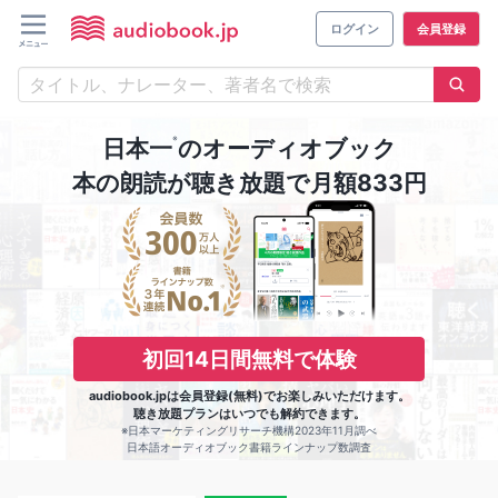
ログイン
会員登録
※
日本一
のオーディオブック
本の朗読が聴き放題で月額833円
初回14日間無料で体験
audiobook.jpは会員登録(無料)でお楽しみいただけます。
聴き放題プランはいつでも解約できます。
※日本マーケティングリサーチ機構2023年11月調べ
日本語オーディオブック書籍ラインナップ数調査