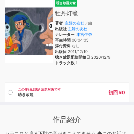
聴き放題対象
牡丹灯籠
著者
主婦の友社
／編
出版社
主婦の友社
ナレーター
本宮佳奈
再生時間
00:04:05
添付資料
なし
出版日
2011/12/10
聴き放題配信開始日
2020/12/9
トラック数
1
この作品は聴き放題対象です
初回 ¥0
聴き放題
作品紹介
カラコロと鳴る下駄の音がきこえてきそう ◆このお話は