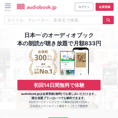
ログイン
会員登録
※
日本一
のオーディオブック
本の朗読が聴き放題で月額833円
初回14日間無料で体験
audiobook.jpは会員登録(無料)でお楽しみいただけます。
聴き放題プランはいつでも解約できます。
※日本マーケティングリサーチ機構2023年11月調べ
日本語オーディオブック書籍ラインナップ数調査