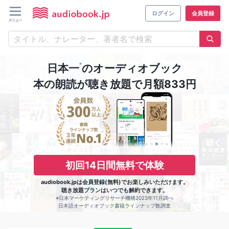
ログイン
会員登録
※
日本一
のオーディオブック
本の朗読が聴き放題で月額833円
初回14日間無料で体験
audiobook.jpは会員登録(無料)でお楽しみいただけます。
聴き放題プランはいつでも解約できます。
※日本マーケティングリサーチ機構2023年11月調べ
日本語オーディオブック書籍ラインナップ数調査