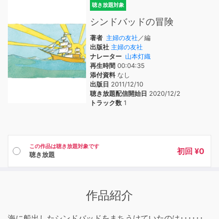
聴き放題対象
シンドバッドの冒険
著者
主婦の友社
／編
出版社
主婦の友社
ナレーター
山本灯織
再生時間
00:04:35
添付資料
なし
出版日
2011/12/10
聴き放題配信開始日
2020/12/2
トラック数
1
この作品は聴き放題対象です
初回 ¥0
聴き放題
作品紹介
海に船出したシンドバッドをまちうけていたのは･･････