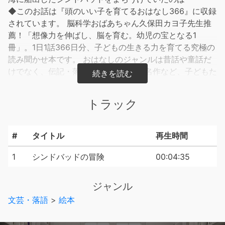
◆このお話は『頭のいい子を育てるおはなし366』に収録
されています。 脳科学おばあちゃん久保田カヨ子先生推
薦！「想像力を伸ばし、脳を育む。幼児の宝となる1
冊」。1日1話366日分、子どもの生きる力を育てる究極の
読み聞かせ本です。 おはなしのジャンルは昔話や童話だ
けでなく、伝記・落語・詩・普遍的な名作など、子どもた
ちの将来に確実につながっていく作品を網羅していますの
で、知と脳を育むのはもちろんのこと、豊かな心も育んで
トラック
いくことでしょう。
#
タイトル
再生時間
1
シンドバッドの冒険
00:04:35
ジャンル
文芸・落語
>
絵本