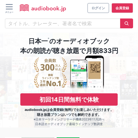
ログイン
会員登録
※
日本一
のオーディオブック
本の朗読が聴き放題で月額833円
初回14日間無料で体験
audiobook.jpは会員登録(無料)でお楽しみいただけます。
聴き放題プランはいつでも解約できます。
※日本マーケティングリサーチ機構2023年11月調べ
日本語オーディオブック書籍ラインナップ数調査