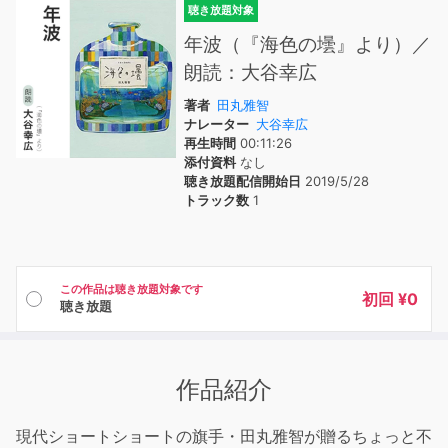
聴き放題対象
年波（『海色の壜』より）／
朗読：大谷幸広
著者
田丸雅智
ナレーター
大谷幸広
再生時間
00:11:26
添付資料
なし
聴き放題配信開始日
2019/5/28
トラック数
1
この作品は聴き放題対象です
初回 ¥0
聴き放題
作品紹介
現代ショートショートの旗手・田丸雅智が贈るちょっと不