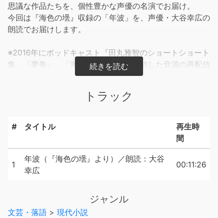
思議な作品たちを、個性豊かな声優の名演でお届け。
今回は『海色の壜』収録の「年波」を、声優・大谷幸広の
朗読でお届けします。
※2016年にポッドキャスト『田丸雅智のショートショート
集 「夢巻」、「海色の壜」』にて配信した音源の再配信
となります。
トラック
#
タイトル
再生時
間
年波（『海色の壜』より）／朗読：大谷
1
00:11:26
幸広
ジャンル
文芸・落語
>
現代小説