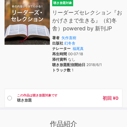
聴き放題対象
リーダーズセレクション『お
かげさまで生きる』（幻冬
舎）powered by 新刊JP
著者
矢作直樹
出版社
幻冬舎
ナレーター
福尾真
再生時間
00:07:18
添付資料
なし
聴き放題配信開始日
2018/6/1
トラック数
1
この作品は聴き放題対象です
初回 ¥0
聴き放題
作品紹介