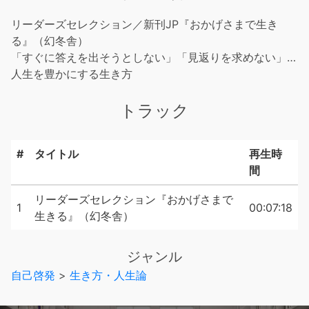
リーダーズセレクション／新刊JP『おかげさまで生き
る』（幻冬舎）
「すぐに答えを出そうとしない」「見返りを求めない」…
人生を豊かにする生き方
トラック
#
タイトル
再生時
間
リーダーズセレクション『おかげさまで
1
00:07:18
生きる』（幻冬舎）
ジャンル
自己啓発
>
生き方・人生論