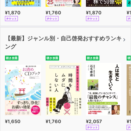
¥1,870
¥1,760
¥1,870
¥
チケット
チケット
チケット
チ
【最新】ジャンル別・自己啓発おすすめランキ
ング
聴き放題
聴き放題
聴き放題
聴
¥1,650
¥1,760
¥2,057
¥
チケット
チ