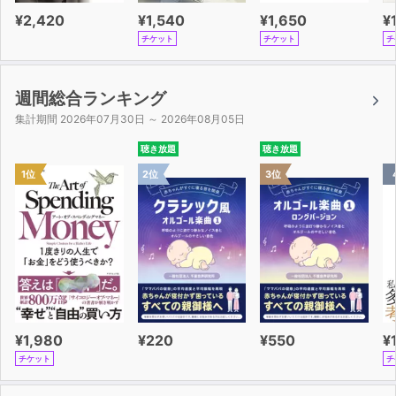
¥2,420
¥1,540
¥1,650
¥
チケット
チケット
チ
週間総合ランキング
集計期間 2026年07月30日 ～ 2026年08月05日
聴き放題
聴き放題
1位
2位
3位
¥1,980
¥220
¥550
¥
チケット
チ