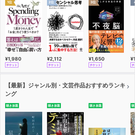
1位
2位
3位
¥1,980
¥2,112
¥1,650
¥
チケット
チケット
チケット
チ
【最新】ジャンル別・文芸作品おすすめランキ
ング
聴き放題
聴き放題
聴き放題
聴