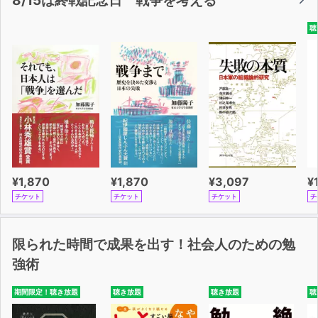
8/15は終戦記念日 戦争を考える
聴
¥1,870
¥1,870
¥3,097
¥
チケット
チケット
チケット
チ
限られた時間で成果を出す！社会人のための勉
強術
期間限定！聴き放題
聴き放題
聴き放題
聴