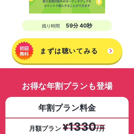
59
分
39
秒
残り時間
まずは聴いてみる
お得な年割プランも登場
年割プラン料金
1330
¥
月額プラン
/月