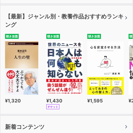
【最新】ジャンル別・教養作品おすすめランキ
ング
聴き放題
聴き放題
聴き放題
聴
¥1,320
¥1,430
¥1,595
¥
チケット
新着コンテンツ