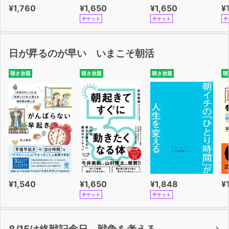
¥1,760
¥1,650
¥1,650
¥
チケット
チケット
チ
日が昇るのが早い いまこそ朝活
聴き放題
聴き放題
聴き放題
聴
¥1,540
¥1,650
¥1,848
¥
チケット
チケット