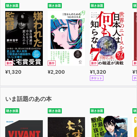
聴き放題
聴き放題
聴き放題
聴
新作
新作
新作
新
¥1,320
¥2,200
¥1,320
¥
チケット
チ
いま話題のあの本
聴き放題
聴き放題
聴き放題
聴