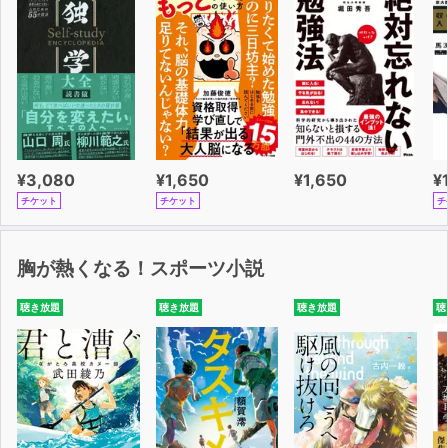
¥3,080
¥1,650
¥1,650
¥
チケット
チケット
チ
胸が熱くなる！スポーツ小説
聴き放題
聴き放題
聴き放題
聴