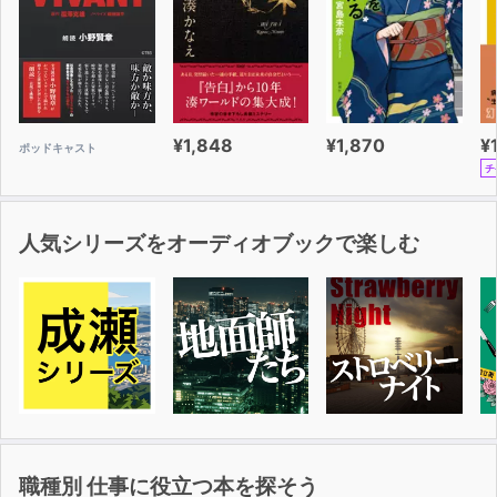
¥1,848
¥1,870
¥
ポッドキャスト
チ
人気シリーズをオーディオブックで楽しむ
職種別 仕事に役立つ本を探そう