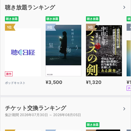
聴き放題ランキング
聴き放題
聴き放題
聴き放題
聴
1位
2位
3位
新作
¥3,500
¥1,320
¥
ポッドキャスト
チ
チケット交換ランキング
集計期間 2026年07月30日 ～ 2026年08月05日
聴き放題