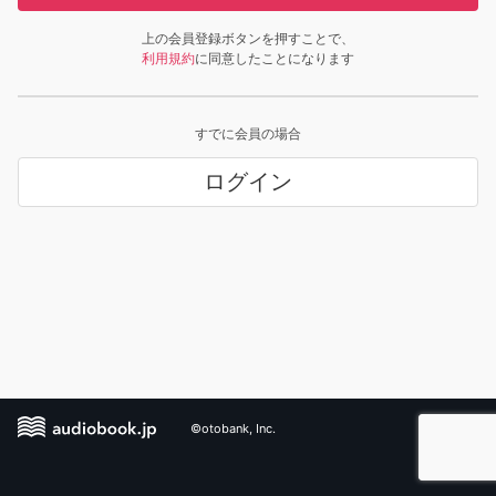
上の会員登録ボタンを押すことで、
利用規約
に同意したことになります
すでに会員の場合
ログイン
©otobank, Inc.