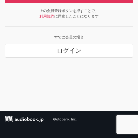
上の会員登録ボタンを押すことで、
利用規約
に同意したことになります
すでに会員の場合
ログイン
©otobank, Inc.