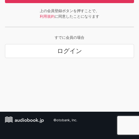
上の会員登録ボタンを押すことで、
利用規約
に同意したことになります
すでに会員の場合
ログイン
©otobank, Inc.