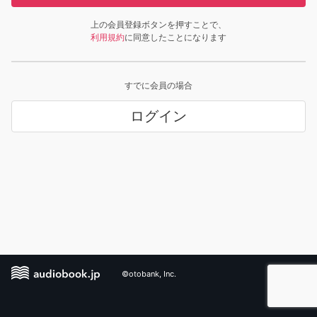
上の会員登録ボタンを押すことで、
利用規約
に同意したことになります
すでに会員の場合
ログイン
©otobank, Inc.