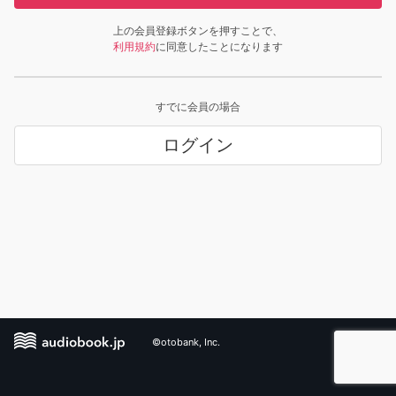
上の会員登録ボタンを押すことで、
利用規約
に同意したことになります
すでに会員の場合
ログイン
©otobank, Inc.