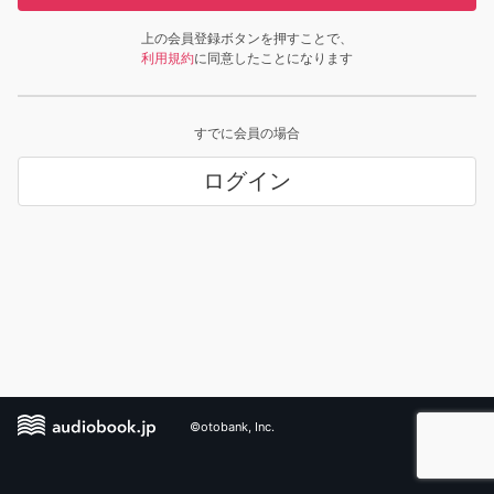
上の会員登録ボタンを押すことで、
利用規約
に同意したことになります
すでに会員の場合
ログイン
©otobank, Inc.