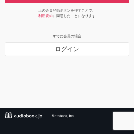
上の会員登録ボタンを押すことで、
利用規約
に同意したことになります
すでに会員の場合
ログイン
©otobank, Inc.