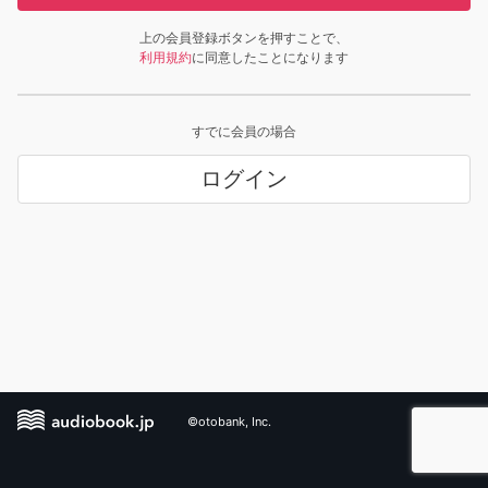
上の会員登録ボタンを押すことで、
利用規約
に同意したことになります
すでに会員の場合
ログイン
©otobank, Inc.