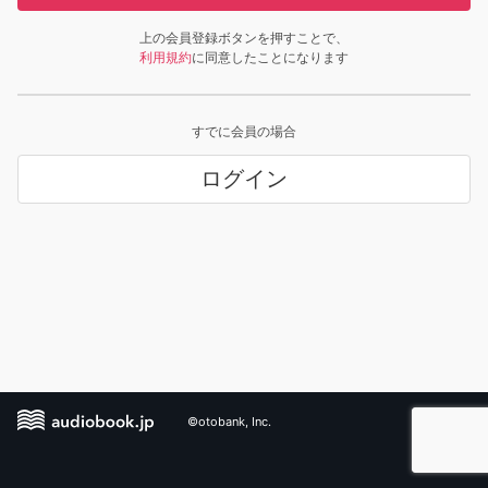
上の会員登録ボタンを押すことで、
利用規約
に同意したことになります
すでに会員の場合
ログイン
©otobank, Inc.