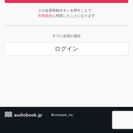
上の会員登録ボタンを押すことで、
利用規約
に同意したことになります
すでに会員の場合
ログイン
©otobank, Inc.