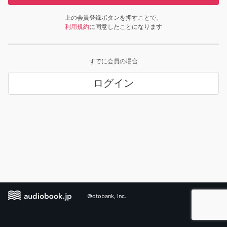
上の会員登録ボタンを押すことで、
利用規約
に同意したことになります
すでに会員の場合
ログイン
©otobank, Inc.