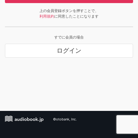
上の会員登録ボタンを押すことで、
利用規約
に同意したことになります
すでに会員の場合
ログイン
©otobank, Inc.