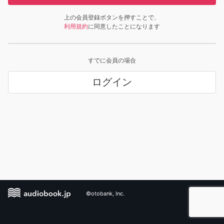
上の会員登録ボタンを押すことで、
利用規約
に同意したことになります
すでに会員の場合
ログイン
©otobank, Inc.