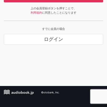
上の会員登録ボタンを押すことで、
利用規約
に同意したことになります
すでに会員の場合
ログイン
©otobank, Inc.