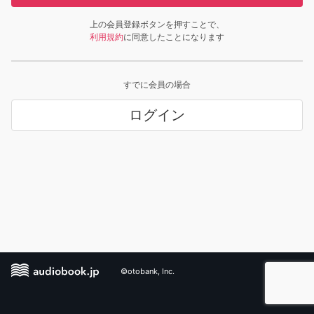
上の会員登録ボタンを押すことで、
利用規約
に同意したことになります
すでに会員の場合
ログイン
©otobank, Inc.