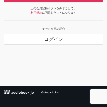
上の会員登録ボタンを押すことで、
利用規約
に同意したことになります
すでに会員の場合
ログイン
©otobank, Inc.