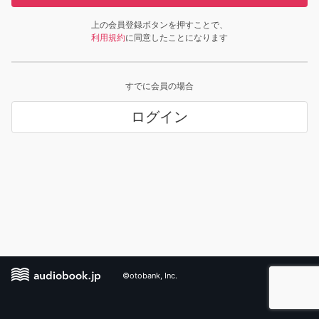
上の会員登録ボタンを押すことで、
利用規約
に同意したことになります
すでに会員の場合
ログイン
©otobank, Inc.