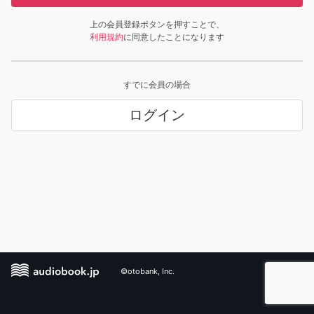
上の会員登録ボタンを押すことで、
利用規約
に同意したことになります
すでに会員の場合
ログイン
©otobank, Inc.