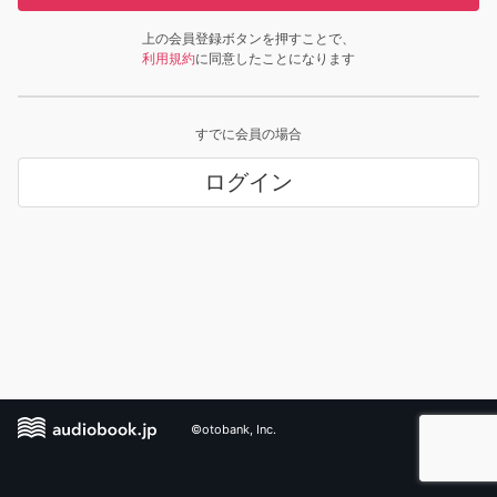
上の会員登録ボタンを押すことで、
利用規約
に同意したことになります
すでに会員の場合
ログイン
©otobank, Inc.