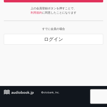
上の会員登録ボタンを押すことで、
利用規約
に同意したことになります
すでに会員の場合
ログイン
©otobank, Inc.