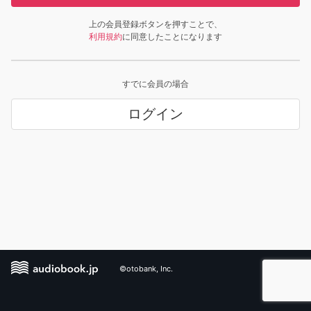
上の会員登録ボタンを押すことで、
利用規約
に同意したことになります
すでに会員の場合
ログイン
©otobank, Inc.