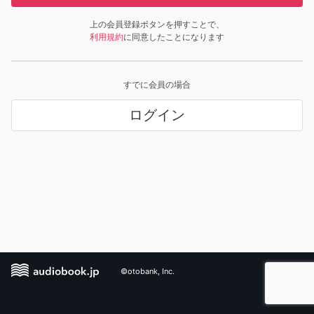
上の会員登録ボタンを押すことで、
利用規約
に同意したことになります
すでに会員の場合
ログイン
©otobank, Inc.