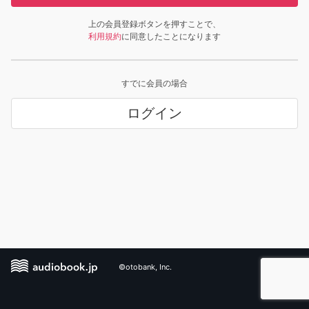
上の会員登録ボタンを押すことで、
利用規約
に同意したことになります
すでに会員の場合
ログイン
©otobank, Inc.