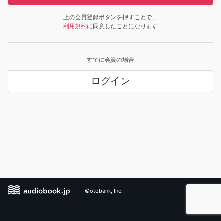
上の会員登録ボタンを押すことで、
利用規約
に同意したことになります
すでに会員の場合
ログイン
©otobank, Inc.