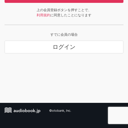
上の会員登録ボタンを押すことで、
利用規約
に同意したことになります
すでに会員の場合
ログイン
©otobank, Inc.