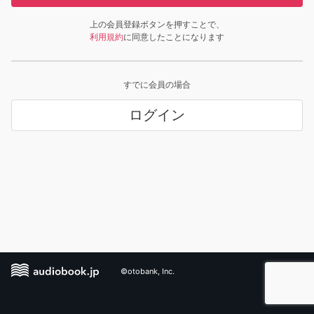
上の会員登録ボタンを押すことで、
利用規約
に同意したことになります
すでに会員の場合
ログイン
©otobank, Inc.