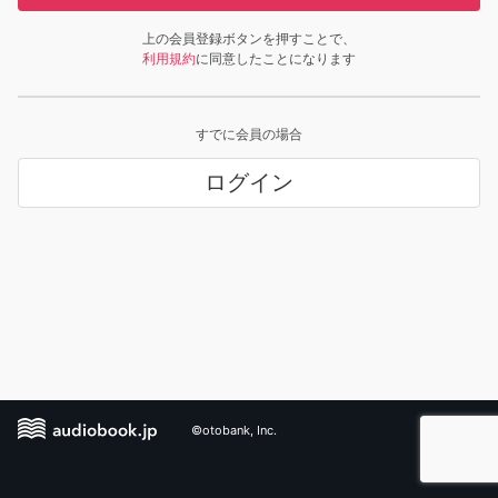
上の会員登録ボタンを押すことで、
利用規約
に同意したことになります
すでに会員の場合
ログイン
©otobank, Inc.