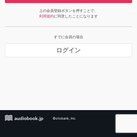
上の会員登録ボタンを押すことで、
利用規約
に同意したことになります
すでに会員の場合
ログイン
©otobank, Inc.