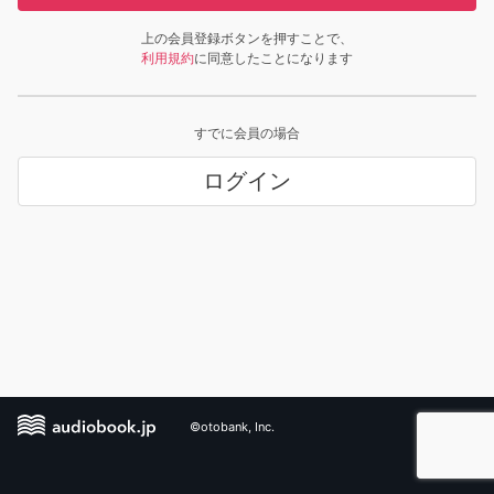
上の会員登録ボタンを押すことで、
利用規約
に同意したことになります
すでに会員の場合
ログイン
©otobank, Inc.